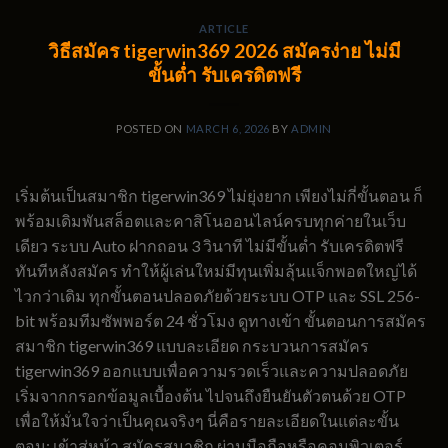
ARTICLE
วิธีสมัคร tigerwin369 2026 สมัครง่าย ไม่มี
ขั้นต่ำ รับเครดิตฟรี
POSTED ON
MARCH 6, 2026
BY
ADMIN
เริ่มต้นเป็นสมาชิก tigerwin369 ไม่ยุ่งยาก เพียงไม่กี่ขั้นตอน ก็
พร้อมเดิมพันสล็อตและคาสิโนออนไลน์ครบทุกค่ายในเว็บ
เดียว ระบบ Auto ฝากถอน 3 วินาที ไม่มีขั้นต่ำ รับเครดิตฟรี
ทันทีหลังสมัคร ทำให้ผู้เล่นใหม่มีทุนเพิ่มลุ้นแจ็กพอตใหญ่ได้
ไวกว่าเดิม ทุกขั้นตอนปลอดภัยด้วยระบบ OTP และ SSL 256-
bit พร้อมทีมซัพพอร์ต 24 ชั่วโมง ดูทางเข้า ขั้นตอนการสมัคร
สมาชิก tigerwin369 แบบละเอียด กระบวนการสมัคร
tigerwin369 ออกแบบเพื่อความรวดเร็วและความปลอดภัย
เริ่มจากกรอกข้อมูลเบื้องต้น ไปจนถึงยืนยันตัวตนด้วย OTP
เพื่อให้มั่นใจว่าเป็นคุณจริงๆ นี่คือรายละเอียดในแต่ละขั้น
ตอน: เข้าสู่หน้า สมัครสมาชิก ผ่านมือถือหรือคอมพิวเตอร์