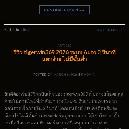
CONTINUE READING
→
Posted in
article
Leave a comment
ARTICLE
รีวิว tigerwin369 2026 ระบบ Auto 3 วินาที
แตกง่าย ไม่มีขั้นต่ำ
POSTED ON
MARCH 6, 2026
BY
ADMIN
ยินดีต้อนรับสู่รีวิวฉบับเต็มของ tigerwin369 เว็บตรงสล็อตและ
คาสิโนออนไลน์ที่กำลังมาแรงปี 2026 ด้วยระบบ Auto ฝาก
ถอนรวดเร็วภายใน 3 วินาที โดดเด่นด้วยโปรเครดิตฟรีและ
เงื่อนไขไม่มีขั้นต่ำ แพลตฟอร์มถูกออกแบบให้เข้าใจง่าย ทั้ง
บนมือถือและคอมพิวเตอร์ ครบเครื่องทุกเกม แตกง่าย