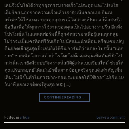
เล่นจึงมั่นใจได้ว่าทุกธุรกรรมรวดเร็ว ไม่สะดุด และโปร่งใส
เต็มร้อย นอกจากความเร็วแล้ว เรายังเน้นออกแบบอินเท
อร์เฟซให้ใช้สะดวกบนทุกอุปกรณ์ ไม่ว่าจะเป็นเดสก์ท็อปหรือ
มือถือ เพื่อให้ทุกการใช้งานของคุณเป็นไปอย่างราบรื่น อีกทั้ง
โปรโมชั่น ในแพลตฟอร์มนี้ก็ถูกคัดสรรมาเพื่อผู้เล่นทุกกลุ่ม
ไม่ว่าจะเป็นเครดิตฟรีวันเกิด โบนัสแนะนำเพื่อน หรือแคมเปญ
คืนยอดเสียสูงสุด ยิ่งเล่นยิ่งได้คืน การันตีว่าแต่ละโปรนั้น “แตก
ง่าย” ช่วยเพิ่มโอกาสทำกำไรโดยไม่ต้องลงทุนเพิ่มทันที ยิ่งไป
กว่านั้น เรายังมีระบบวิเคราะห์สถิติผู้เล่นแบบเรียลไทม์ ช่วยให้
คุณปรับกลยุทธ์ได้แม่นยำขึ้นจากข้อมูลจริง จุดเด่นสำคัญเพิ่ม
เติม: ไม่มีขั้นต่ำในการฝาก-ถอน ระบบออโต้ใช้เวลาไม่เกิน 10
วินาที แจกเครดิตฟรีสูงสุด 500 […]
CONTINUE READING
→
Posted in
article
Leave a comment