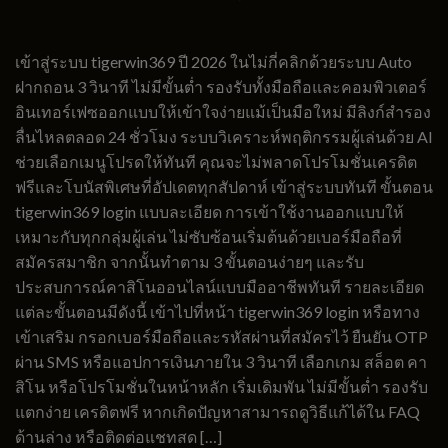
เข้าสู่ระบบ tigerwin369 ปี 2026 ในไม่กี่คลิกด้วยระบบ Auto
ฝากถอน 3 วินาที ไม่มีขั้นต่ำ รองรับทั้งมือถือและคอมพิวเตอร์
อินเทอร์เฟซออกแบบให้เข้าใจง่ายแม้เป็นมือใหม่ มีลิงก์สำรอง
ลื่นไหลตลอด 24 ชั่วโมง ระบบวิเคราะห์พฤติกรรมผู้เล่นด้วย AI
ช่วยเลือกเมนูโปรดให้ทันที คุณจะไม่พลาดโปรโมชั่นเครดิต
ฟรีและโบนัสพิเศษที่อัปเดตทุกสัปดาห์ เข้าสู่ระบบทันที ขั้นตอน
tigerwin369 login แบบละเอียด การเข้าใช้งานออกแบบให้
เหมาะกับทุกกลุ่มผู้เล่น ไม่ซับซ้อนเริ่มต้นด้วยเบอร์มือถือที่
สมัครสมาชิก จากนั้นทำตาม 3 ขั้นตอนง่ายๆ และรับ
ประสบการณ์คาสิโนออนไลน์แบบมืออาชีพทันที รายละเอียด
แต่ละขั้นตอนมีดังนี้ เข้าไปที่หน้า tigerwin369 login หรือทาง
เข้าเสริม กรอกเบอร์มือถือและรหัสผ่านที่สมัครไว้ ยืนยัน OTP
ผ่าน SMS หรือแอปการเงินภายใน 3 วินาที เลือกเกม สล็อต คา
สิโน หรือโปรโมชั่นในหน้าหลัก เริ่มเดิมพัน ไม่มีขั้นต่ำ รองรับ
แตกง่าย เครดิตฟรี หากเกิดปัญหาสามารถดูวิธีแก้ได้ใน FAQ
ด้านล่าง หรือติดต่อแชทสด […]