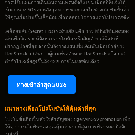
การปรับแผนการเดินเงินตามเทรนด์จริง เช่น เมื่อสถิติแจ้งให้
เห็นว่าช่วง 50 รอบหลังสุด มีการชนะบ่อยในช่วงเดิมพันขั้นต่ำ
ให้คุณเริ่มปรับขึ้นเล็กน้อยเพื่อทดสอบโอกาสแตกโปรเกรสซีฟ
เคล็ดลับลับ (Secret Tips) ระดับเซียนคือ การใช้ฟังก์ชันทดลอง
เล่นเพื่อวิเคราะห์จังหวะจ่ายโบนัส หรือสัญลักษณ์พิเศษที่
ปรากฏบ่อยที่สุด จากนั้นจึงวางแผนเพิ่มเดิมพันเมื่อเข้าสู่ช่วง
Hot Streak สถิติพบว่าผู้เล่นที่รอจังหวะ Hot Streak มีโอกาส
ทำกำไรเฉลี่ยสูงขึ้นถึง 42% ภายในเซสชันเดียว
ทางเข้าล่าสุด 2026
แนวทางเลือกโปรโมชั่นให้คุ้มค่าที่สุด
โปรโมชั่นถือเป็นหัวใจสำคัญของ
tigerwin369 promotion
เพื่อ
ให้ทุกการเดิมพันของคุณคุ้มค่ามากที่สุด ควรพิจารณาปัจจัย
เหล่านี้: