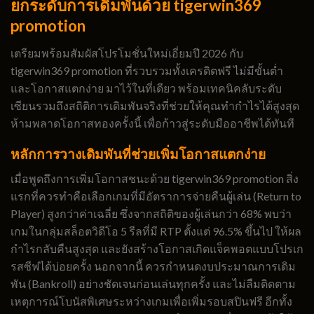
ยกระดับการเดิมพันด้วย tigerwin369
promotion
เตรียมพร้อมสัมผัสโปรโมชั่นใหม่เอี่ยมปี 2026 กับ
tigerwin369 promotion
ที่รวบรวมทั้งเครดิตฟรี ไม่มีขั้นต่ำ
และโอกาสแตกง่าย มาไว้ในที่เดียว พร้อมเทคนิคลับระดับ
เซียนรวมถึงสถิติการเดิมพันจริงที่ช่วยให้คุณทำกำไรได้สูงสุด
ห้ามพลาดโอกาสทองครั้งนี้ เพื่อก้าวสู่ระดับมืออาชีพได้ทันที
หลักการวางเดิมพันที่ช่วยเพิ่มโอกาสแตกง่าย
เมื่อพูดถึงการเพิ่มโอกาสชนะด้วย
tigerwin369 promotion
สิ่ง
แรกที่ควรทำคือเลือกเกมที่มีอัตราการจ่ายคืนผู้เล่น (Return to
Player) สูงกว่าค่าเฉลี่ย ซึ่งจากสถิติของผู้เล่นกว่า 68% พบว่า
เกมในกลุ่มสล็อตวิดีโอ 5 รีลที่มี RTP ตั้งแต่ 96.5% ขึ้นไป ให้ผล
กำไรกลับคืนสูงสุด และยังสร้างโอกาสเกิดแจ็คพอตแบบโปรเก
รสซีฟได้บ่อยครั้ง นอกจากนี้ ควรกำหนดงบประมาณการเดิม
พัน (Bankroll) อย่างชัดเจนก่อนเล่นทุกครั้ง และไม่ลืมติดตาม
เหตุการณ์โบนัสพิเศษระหว่างเกมเพื่อเพิ่มรอบสปินฟรี อีกทั้ง