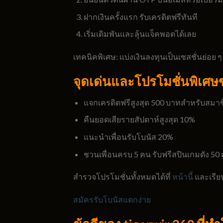
ฝากเงินครั้งแรก รับเครดิตฟรีทันที
เริ่มเดิมพันและลุ้นแจ็คพอตได้เลย
เทคนิคพิเศษ: แบ่งเงินลงทุนเป็นเซสชั่นย่อย
จุดเด่นและโปรโมชั่นพิเศษ
แจกเครดิตฟรีสูงสุด 500 บาทสำหรับสมาช
คืนยอดเสียรายสัปดาห์สูงสุด 10%
แนะนำเพื่อนรับโบนัส 20%
ชวนเพื่อนครบ 5 คน รับฟรีสปินเกมดัง 50 ค
สำรวจโปรโมชั่นทั้งหมดได้ที่
หน้านี้
และเรียนร
สมัครรับโบนัสแตกง่าย