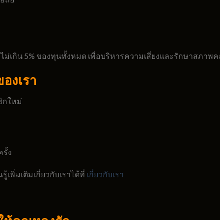
 ๆ ไม่เกิน 5% ของทุนทั้งหมด เพื่อบริหารความเสี่ยงและรักษาสภาพ
ของเรา
ิกใหม่
รั้ง
ู้เพิ่มเติมเกี่ยวกับเราได้ที่
เกี่ยวกับเรา