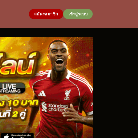
สมัครสมาชิก
เข้าสู่ระบบ