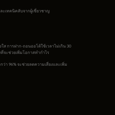
และเทคนิคลับจากผู้เชี่ยวชาญ
งใส การฝาก-ถอนออโต้ใช้เวลาไม่เกิน 30
างที่จะช่วยเพิ่มโอกาสทำกำไร
ูงกว่า 96% จะช่วยลดความเสี่ยงและเพิ่ม