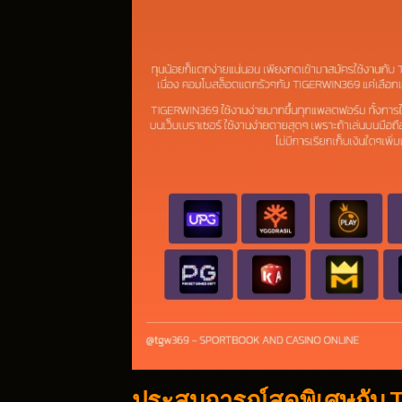
ประสบการณ์สุดพิเศษกับ 